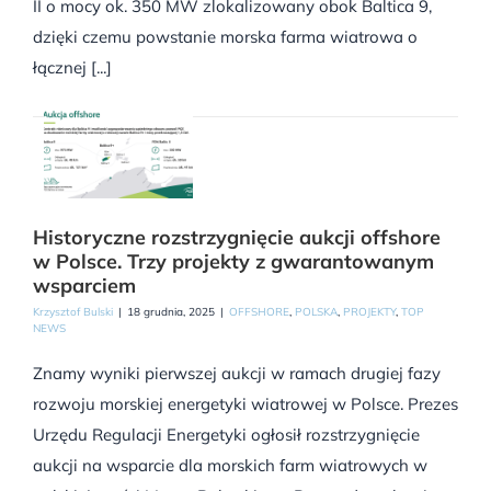
II o mocy ok. 350 MW zlokalizowany obok Baltica 9,
dzięki czemu powstanie morska farma wiatrowa o
łącznej [...]
Historyczne rozstrzygnięcie aukcji offshore
w Polsce. Trzy projekty z gwarantowanym
wsparciem
Krzysztof Bulski
|
18 grudnia, 2025
|
OFFSHORE
,
POLSKA
,
PROJEKTY
,
TOP
NEWS
Znamy wyniki pierwszej aukcji w ramach drugiej fazy
rozwoju morskiej energetyki wiatrowej w Polsce. Prezes
Urzędu Regulacji Energetyki ogłosił rozstrzygnięcie
aukcji na wsparcie dla morskich farm wiatrowych w