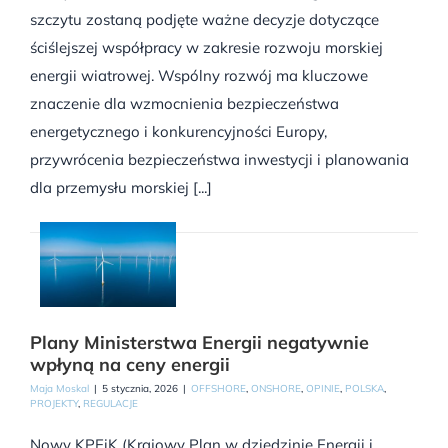
szczytu zostaną podjęte ważne decyzje dotyczące
ściślejszej współpracy w zakresie rozwoju morskiej
energii wiatrowej. Wspólny rozwój ma kluczowe
znaczenie dla wzmocnienia bezpieczeństwa
energetycznego i konkurencyjności Europy,
przywrócenia bezpieczeństwa inwestycji i planowania
dla przemysłu morskiej [...]
Plany Ministerstwa Energii negatywnie
wpłyną na ceny energii
Maja Moskal
|
5 stycznia, 2026
|
OFFSHORE
,
ONSHORE
,
OPINIE
,
POLSKA
,
PROJEKTY
,
REGULACJE
Nowy KPEiK (Krajowy Plan w dziedzinie Energii i