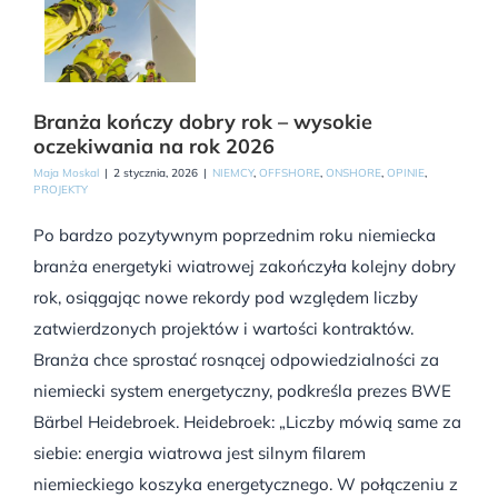
Branża kończy dobry rok – wysokie
oczekiwania na rok 2026
Maja Moskal
|
2 stycznia, 2026
|
NIEMCY
,
OFFSHORE
,
ONSHORE
,
OPINIE
,
PROJEKTY
Po bardzo pozytywnym poprzednim roku niemiecka
branża energetyki wiatrowej zakończyła kolejny dobry
rok, osiągając nowe rekordy pod względem liczby
zatwierdzonych projektów i wartości kontraktów.
Branża chce sprostać rosnącej odpowiedzialności za
niemiecki system energetyczny, podkreśla prezes BWE
Bärbel Heidebroek. Heidebroek: „Liczby mówią same za
siebie: energia wiatrowa jest silnym filarem
niemieckiego koszyka energetycznego. W połączeniu z