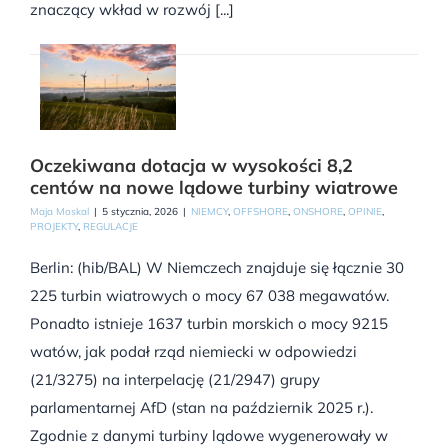
znaczący wkład w rozwój [...]
Oczekiwana dotacja w wysokości 8,2
centów na nowe lądowe turbiny wiatrowe
Maja Moskal
|
5 stycznia, 2026
|
NIEMCY
,
OFFSHORE
,
ONSHORE
,
OPINIE
,
PROJEKTY
,
REGULACJE
Berlin: (hib/BAL) W Niemczech znajduje się łącznie 30
225 turbin wiatrowych o mocy 67 038 megawatów.
Ponadto istnieje 1637 turbin morskich o mocy 9215
watów, jak podał rząd niemiecki w odpowiedzi
(21/3275) na interpelację (21/2947) grupy
parlamentarnej AfD (stan na październik 2025 r.).
Zgodnie z danymi turbiny lądowe wygenerowały w