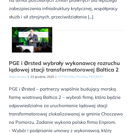
na temat potrzebnych zmian prawnych dla lepszego
zabezpieczenia infrastruktury krytycznej, współpracy
służb i sił zbrojnych, przeciwdziałania [...]
PGE i Ørsted wybrały wykonawcę rozruchu
lądowej stacji transformatorowej Baltica 2
Maja Moskal
|
23 grudnia, 2025
|
OFFSHORE
,
POLSKA
,
PROJEKTY
PGE i Ørsted – partnerzy wspólnie budujący morską
farmę wiatrową Baltica 2 – wybrali firmę, która będzie
odpowiedzialna za uruchomienie lądowej stacji
transformatorowej zlokalizowanej w gminie Choczewo
na Pomorzu. Zadanie wykona polska firma Enprom.
- Wybór i podpisanie umowy z wykonawcą, który