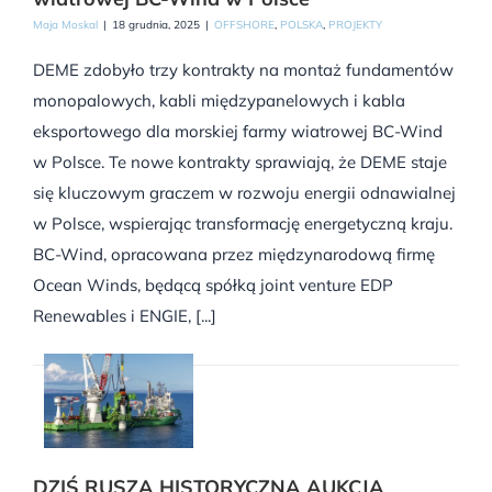
Maja Moskal
|
18 grudnia, 2025
|
OFFSHORE
,
POLSKA
,
PROJEKTY
DEME zdobyło trzy kontrakty na montaż fundamentów
monopalowych, kabli międzypanelowych i kabla
eksportowego dla morskiej farmy wiatrowej BC-Wind
w Polsce. Te nowe kontrakty sprawiają, że DEME staje
się kluczowym graczem w rozwoju energii odnawialnej
w Polsce, wspierając transformację energetyczną kraju.
BC-Wind, opracowana przez międzynarodową firmę
Ocean Winds, będącą spółką joint venture EDP
Renewables i ENGIE, [...]
DZIŚ RUSZA HISTORYCZNA AUKCJA