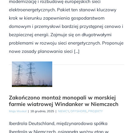
modernizację i rozbudowę europejskich sieci
elektroenergetycznych. Pakiet ten stanowi kluczowy
krok w kierunku zapewnienia gospodarstwom
domowym i przemysłowi bardziej przystępnej cenowo i
bezpiecznej energii. Zajmuje się on długotrwałymi
problemami w rozwoju sieci energetycznych. Proponuje
nowe zasady planowania sieci [...]
Zakończono montaż monopali w morskiej
farmie wiatrowej Windanker w Niemczech
Maja Moskal
|
18 grudnia, 2025
|
NIEMCY
,
OFFSHORE
,
PROJEKTY
Iberdrola Deutschland, międzynarodowa spółka
Iberdrola w Niemczech, osiągnęła ważny etap w