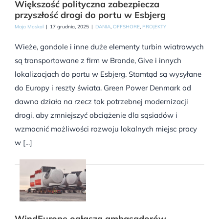
Większość polityczna zabezpiecza
przyszłość drogi do portu w Esbjerg
Maja Moskal
|
17 grudnia, 2025
|
DANIA
,
OFFSHORE
,
PROJEKTY
Wieże, gondole i inne duże elementy turbin wiatrowych
są transportowane z firm w Brande, Give i innych
lokalizacjach do portu w Esbjerg. Stamtąd są wysyłane
do Europy i reszty świata. Green Power Denmark od
dawna działa na rzecz tak potrzebnej modernizacji
drogi, aby zmniejszyć obciążenie dla sąsiadów i
wzmocnić możliwości rozwoju lokalnych miejsc pracy
w [...]
WindEurope ogłasza ambasadorów