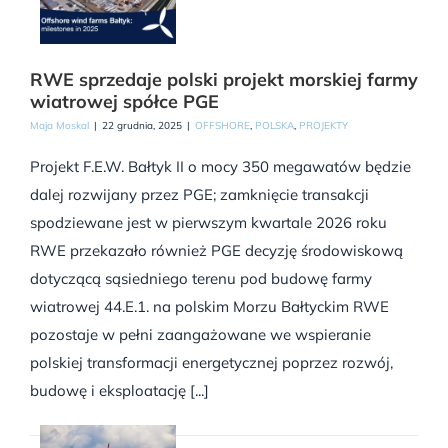
RWE sprzedaje polski projekt morskiej farmy
wiatrowej spółce PGE
Maja Moskal
|
22 grudnia, 2025
|
OFFSHORE
,
POLSKA
,
PROJEKTY
Projekt F.E.W. Bałtyk II o mocy 350 megawatów będzie
dalej rozwijany przez PGE; zamknięcie transakcji
spodziewane jest w pierwszym kwartale 2026 roku
RWE przekazało również PGE decyzję środowiskową
dotyczącą sąsiedniego terenu pod budowę farmy
wiatrowej 44.E.1. na polskim Morzu Bałtyckim RWE
pozostaje w pełni zaangażowane we wspieranie
polskiej transformacji energetycznej poprzez rozwój,
budowę i eksploatację [...]