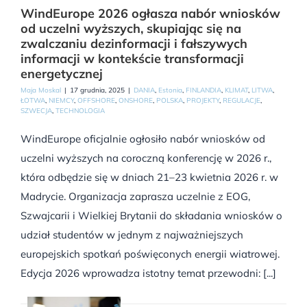
WindEurope 2026 ogłasza nabór wniosków
od uczelni wyższych, skupiając się na
zwalczaniu dezinformacji i fałszywych
informacji w kontekście transformacji
energetycznej
Maja Moskal
|
17 grudnia, 2025
|
DANIA
,
Estonia
,
FINLANDIA
,
KLIMAT
,
LITWA
,
ŁOTWA
,
NIEMCY
,
OFFSHORE
,
ONSHORE
,
POLSKA
,
PROJEKTY
,
REGULACJE
,
SZWECJA
,
TECHNOLOGIA
WindEurope oficjalnie ogłosiło nabór wniosków od
uczelni wyższych na coroczną konferencję w 2026 r.,
która odbędzie się w dniach 21–23 kwietnia 2026 r. w
Madrycie. Organizacja zaprasza uczelnie z EOG,
Szwajcarii i Wielkiej Brytanii do składania wniosków o
udział studentów w jednym z najważniejszych
europejskich spotkań poświęconych energii wiatrowej.
Edycja 2026 wprowadza istotny temat przewodni: [...]