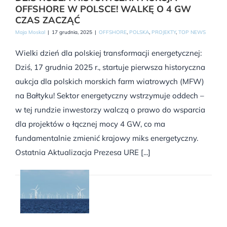
OFFSHORE W POLSCE! WALKĘ O 4 GW
CZAS ZACZĄĆ
Maja Moskal
|
17 grudnia, 2025
|
OFFSHORE
,
POLSKA
,
PROJEKTY
,
TOP NEWS
Wielki dzień dla polskiej transformacji energetycznej:
Dziś, 17 grudnia 2025 r., startuje pierwsza historyczna
aukcja dla polskich morskich farm wiatrowych (MFW)
na Bałtyku! Sektor energetyczny wstrzymuje oddech –
w tej rundzie inwestorzy walczą o prawo do wsparcia
dla projektów o łącznej mocy 4 GW, co ma
fundamentalnie zmienić krajowy miks energetyczny.
Ostatnia Aktualizacja Prezesa URE [...]