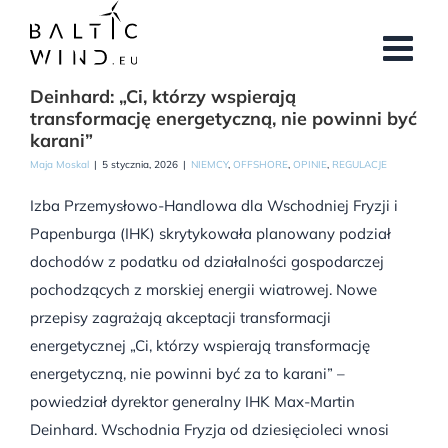
Przejdź
do
zawartości
Deinhard: „Ci, którzy wspierają
transformację energetyczną, nie powinni być
karani”
Maja Moskal
|
5 stycznia, 2026
|
NIEMCY
,
OFFSHORE
,
OPINIE
,
REGULACJE
Izba Przemysłowo-Handlowa dla Wschodniej Fryzji i
Papenburga (IHK) skrytykowała planowany podział
dochodów z podatku od działalności gospodarczej
pochodzących z morskiej energii wiatrowej. Nowe
przepisy zagrażają akceptacji transformacji
energetycznej „Ci, którzy wspierają transformację
energetyczną, nie powinni być za to karani” –
powiedział dyrektor generalny IHK Max-Martin
Deinhard. Wschodnia Fryzja od dziesięcioleci wnosi