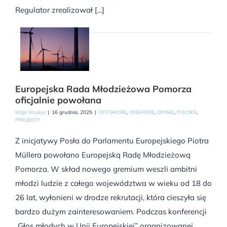
Regulator zrealizował [...]
Europejska Rada Młodzieżowa Pomorza
oficjalnie powołana
Maja Moskal
|
16 grudnia, 2025
|
OFFSHORE
,
ONSHORE
,
OPINIE
,
POLSKA
,
PROJEKTY
Z inicjatywy Posła do Parlamentu Europejskiego Piotra
Müllera powołano Europejską Radę Młodzieżową
Pomorza. W skład nowego gremium weszli ambitni
młodzi ludzie z całego województwa w wieku od 18 do
26 lat, wyłonieni w drodze rekrutacji, która cieszyła się
bardzo dużym zainteresowaniem. Podczas konferencji
„Głos młodych w Unii Europejskiej” organizowanej