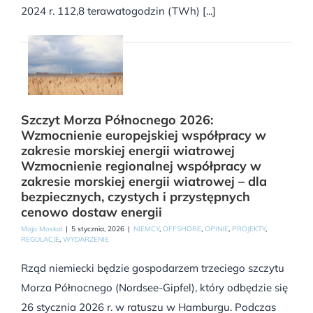
2024 r. 112,8 terawatogodzin (TWh) [...]
Szczyt Morza Północnego 2026:
Wzmocnienie europejskiej współpracy w
zakresie morskiej energii wiatrowej
Wzmocnienie regionalnej współpracy w
zakresie morskiej energii wiatrowej – dla
bezpiecznych, czystych i przystępnych
cenowo dostaw energii
Maja Moskal
|
5 stycznia, 2026
|
NIEMCY
,
OFFSHORE
,
OPINIE
,
PROJEKTY
,
REGULACJE
,
WYDARZENIE
Rząd niemiecki będzie gospodarzem trzeciego szczytu
Morza Północnego (Nordsee-Gipfel), który odbędzie się
26 stycznia 2026 r. w ratuszu w Hamburgu. Podczas